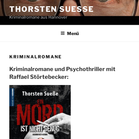
Zum
THORSTEN SUESSE
Inhalt
Kriminalromane aus Hannover
springen
Menü
KRIMINALROMANE
Kriminalromane und Psychothriller mit
Raffael Störtebecker: