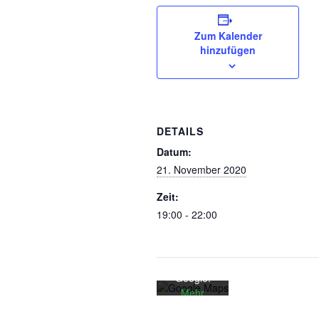
Zum Kalender
hinzufügen
DETAILS
Datum:
Mit dem
21. November 2020
Laden der
Karte
Zeit:
akzeptiere
19:00 - 22:00
n Sie die
Datenschut
zerklärung
von
Google.
Mehr
erfahren