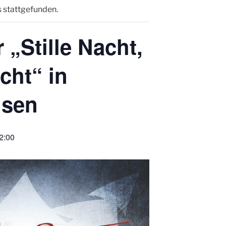
s stattgefunden.
 „Stille Nacht,
cht“ in
usen
2:00