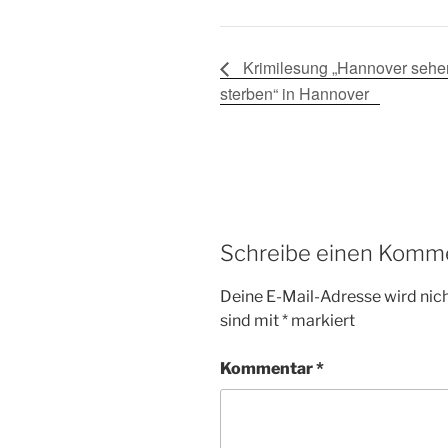
Karte
laden
Krimilesung „Hannover sehe
sterben“ in Hannover
Google
Maps immer
entsperren
Schreibe einen Komm
Deine E-Mail-Adresse wird nicht
sind mit
*
markiert
Kommentar
*