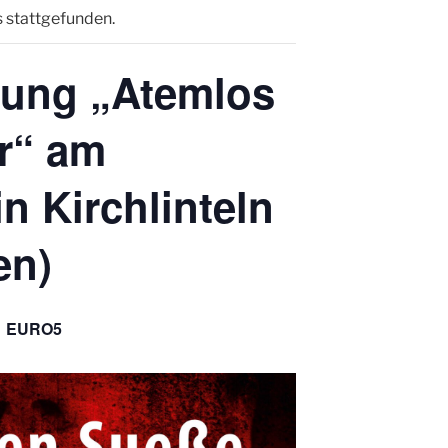
s stattgefunden.
esung „Atemlos
r“ am
in Kirchlinteln
en)
EURO5