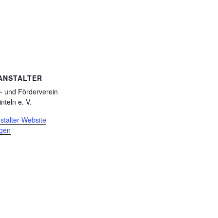
ANSTALTER
r- und Förderverein
inteln e. V.
stalter-Website
igen